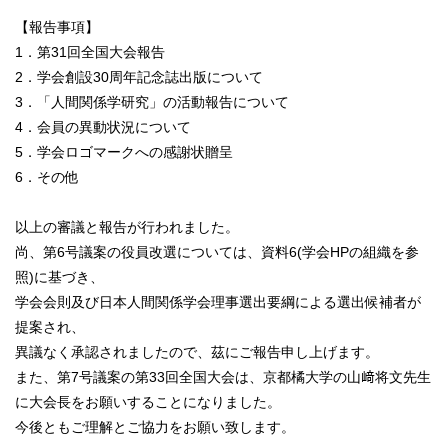
【報告事項】
1．第31回全国大会報告
2．学会創設30周年記念誌出版について
3．「人間関係学研究」の活動報告について
4．会員の異動状況について
5．学会ロゴマークへの感謝状贈呈
6．その他
以上の審議と報告が行われました。
尚、第6号議案の役員改選については、資料6(学会HPの組織を参
照)に基づき、
学会会則及び日本人間関係学会理事選出要綱による選出候補者が
提案され、
異議なく承認されましたので、茲にご報告申し上げます。
また、第7号議案の第33回全国大会は、京都橘大学の山﨑将文先生
に大会長をお願いすることになりました。
今後ともご理解とご協力をお願い致します。