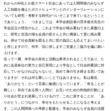
れからのAI化とか超スマート社会にあっては人間関係のみならず
人工知能を備えたポストヒューマンとのインターリレーションに
ついても研究・考察する時代がついそこまで来ているということ
でありしょう。 つきましては、本学会創設者の茨木俊夫先生の
学会設立の理念のもと、これまで学会が積み重ねてきた基盤の上
に、研究と交流の場を会員の皆さんと共に構築して更に積み重
ね、併せて社会貢献を図ると共に世の負託にも応えてまいりたい
と存じますので、何卒、旧に倍しますご支援とご協力を偏に願い
上げます。
従って一層、本学会の存在と活動は希求されるところであり、た
めに会員各位の努力と自己実現により学会として社会的要請に対
応していかなければならないと、改めて身の引き締まる思いであ
りますが、それは何も難しいことではありません。私は最近、
「ありがとう」という言葉に敏感になっています。「有ることが
難しい」存在である我々人間が、お互いのための利他的行動によ
り社会が営まれ発展していけるので、これに資することが、「あ
りがとう」につながり、幸せをもたらせることになると考えま
す。この人間関係への考察と配慮を、学会のみならず会員の活躍