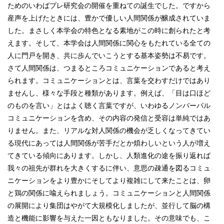
ためのいわばプレ研究会の開催を重ねての誕生でした。ですから
産声を上げたときには、豊かで優しい人間関係が醸成されていま
した。まさしく本学会の特色となる素地がこの時に創られたと考
えます。そして、本学会は人間関係に関心をもたれている全ての
人に門戸を開き、共に歩んでいこうとする基本姿勢は不易です。
さて人間関係は、つまるところコミュニケーションであると考え
られます。コミュニケーションとは、言葉を交わすだけではあり
ませんし、様々な手段と種類があります。例えば、「目は口ほど
のものを言い」とはよく聴く言葉ですが、いわゆるノンバーバル
コミュニケーションを含め、その内容の発信と受容は単純ではあ
りません。また、リアルな対人関係の機会が乏しくなってきてい
る現代にあっては人間関係が苦手だとか煩わしいという人が増え
てきている傾向にあります。しかし、人類進化の途を振り返れば
我々の祖先が群れを大きくするに伴い、意思の疎通を図るコミュ
ニケーションをより豊かにそしてより複雑にして来たことは、卵
と鶏の関係に喩えられましょう。コミュニケーションと人間関係
の展開により集団はやがて大規模化しましたが、並行して脳の構
造と機能に影響を与えた一因ともなりました。その意味でも、こ