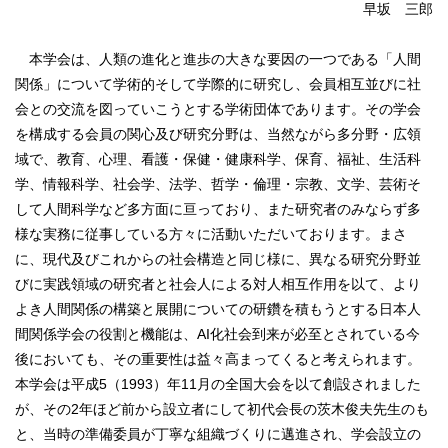
早坂 三郎
本学会は、人類の進化と進歩の大きな要因の一つである「人間
関係」について学術的そして学際的に研究し、会員相互並びに社
会との交流を図っていこうとする学術団体であります。その学会
を構成する会員の関心及び研究分野は、当然ながら多分野・広領
域で、教育、心理、看護・保健・健康科学、保育、福祉、生活科
学、情報科学、社会学、法学、哲学・倫理・宗教、文学、芸術そ
して人間科学など多方面に亘っており、また研究者のみならず多
様な実務に従事している方々に活動いただいております。まさ
に、現代及びこれからの社会構造と同じ様に、異なる研究分野並
びに実践領域の研究者と社会人による対人相互作用を以て、より
よき人間関係の構築と展開についての研鑽を積もうとする日本人
間関係学会の役割と機能は、AI化社会到来が必至とされている今
後においても、その重要性は益々高まってくると考えられます。
本学会は平成5（1993）年11月の全国大会を以て創設されました
が、その2年ほど前から設立者にして初代会長の茨木俊夫先生のも
と、当時の準備委員が丁寧な組織づくりに邁進され、学会設立の