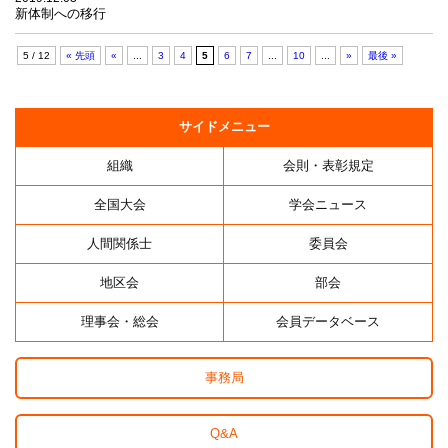
新体制への移行
5 / 12
« 先頭
«
...
3
4
5
6
7
...
10
...
»
最後 »
サイドメニュー
組織
会則・表彰規定
全国大会
学会ニュース
人間関係士
委員会
地区会
部会
理事会・総会
会員データベース
事務局
Q&A